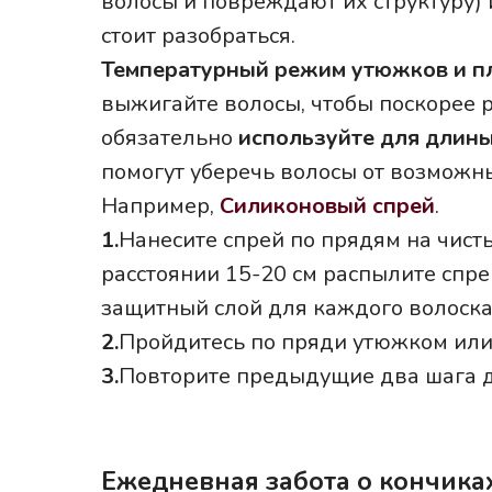
волосы и повреждают их структуру) 
стоит разобраться.
Температурный режим утюжков и пл
выжигайте волосы, чтобы поскорее р
обязательно
используйте для длины
помогут уберечь волосы от возмож
Например,
Силиконовый спрей
.
1.
Нанесите спрей по прядям на чист
расстоянии 15-20 см распылите спрей
защитный слой для каждого волоска
2.
Пройдитесь по пряди утюжком или
3.
Повторите предыдущие два шага д
Ежедневная забота о кончика