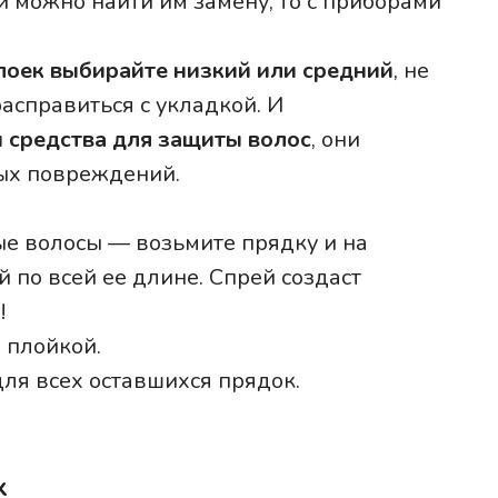
и можно найти им замену, то с приборами
оек выбирайте низкий или средний
, не
асправиться с укладкой. И
 средства для защиты волос
, они
ных повреждений.
ые волосы — возьмите прядку и на
 по всей ее длине. Спрей создаст
!
 плойкой.
ля всех оставшихся прядок.
х