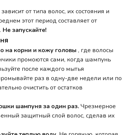
ависит от типа волос, их состояния и
среднем этот период составляет от
.
Не запускайте!
уня
о на корни и кожу головы
, где волосы
нчики промоются сами, когда шампунь
льзуйте после каждого мытья
ромывайте раз в одну-две недели или по
тельно очистить от остатков
ошки шампуня за один раз.
Чрезмерное
венный защитный слой волос, сделав их
ьзуйте теплую воду.
Не горячую, которая