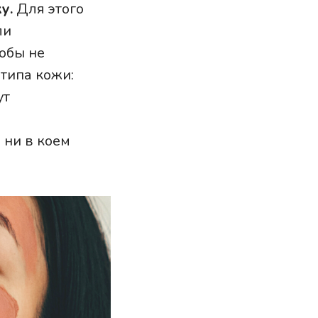
у.
Для этого
ли
обы не
 типа кожи:
ут
 ни в коем