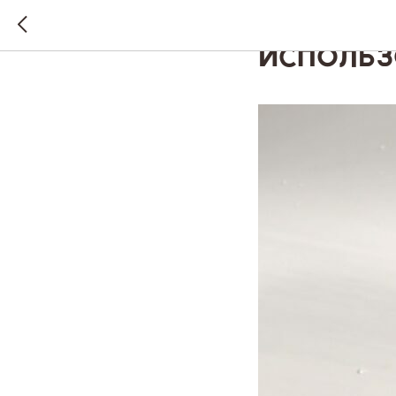
Маски д
исполь