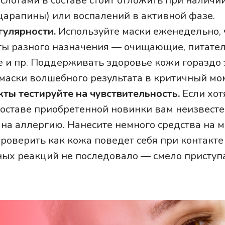
ислотами в составе стоит отложить при налич
 царапины) или воспалений в активной фазе.
гулярности.
Используйте маски еженедельно,
ты разного назначения — очищающие, питате
и пр. Поддерживать здоровье кожи гораздо
 маски волшебного результата в критичный мо
ты тестируйте на чувствительность.
Если хот
составе приобретенной новинки вам неизвестен
 на аллергию. Нанесите немного средства на м
проверить как кожа поведет себя при контакте
ных реакций не последовало — смело приступа