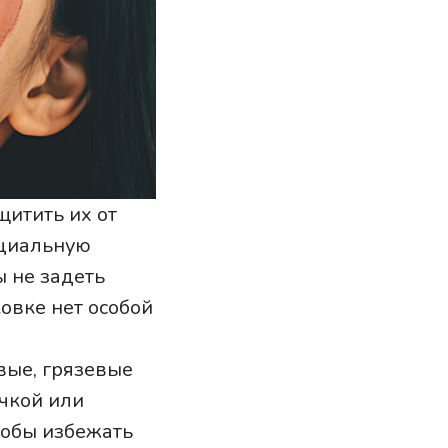
щитить их от
ециальную
ы не задеть
ковке нет особой
вые, грязевые
чкой или
чтобы избежать