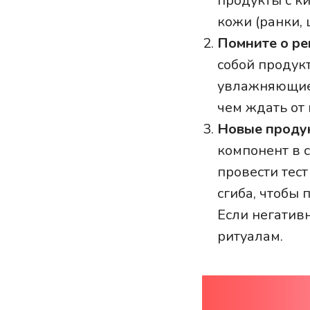
продукты с к
кожи (ранки,
Помните о ре
собой продук
увлажняющие 
чем ждать от
Новые продук
компонент в 
провести тест
сгиба, чтобы 
Если негатив
ритуалам.