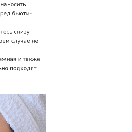
 наносить
еред бьюти-
тесь снизу
оем случае не
нежная и также
ьно подходят