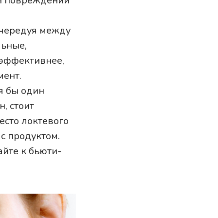
ии повреждений
 чередуя между
льные,
 эффективнее,
мент.
я бы один
, стоит
есто локтевого
 с продуктом.
йте к бьюти-