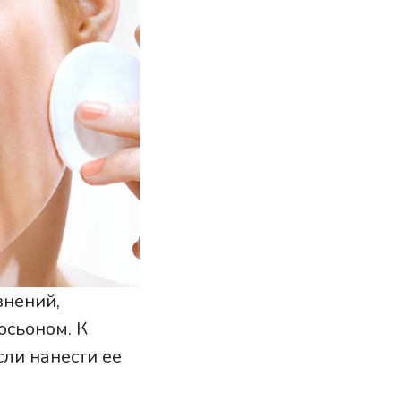
знений,
осьоном. К
ли нанести ее