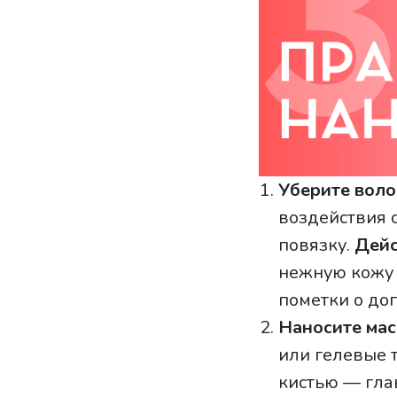
Уберите воло
воздействия 
повязку.
Дейс
нежную кожу в
пометки о доп
Наносите мас
или гелевые 
кистью — глав