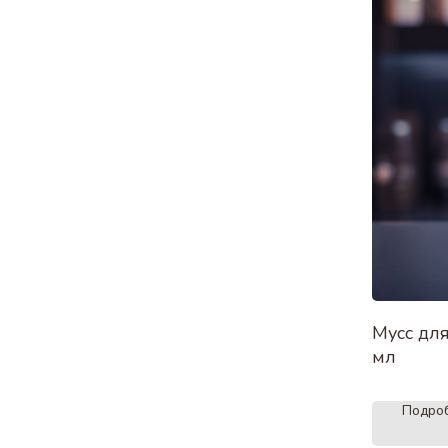
Мусс для
мл
Подро