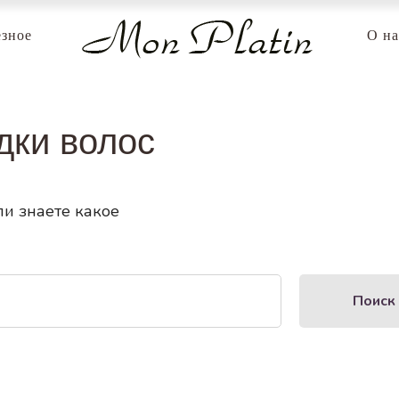
зное
О на
дки волос
ли знаете какое
Поиск