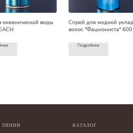
з океанической воды
Спрей для модной укла
BEACH
волос "Фашиониста" 600
бнее
Подробнее
 ЛИНИИ
КАТАЛОГ