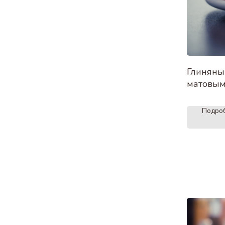
Глиняны
матовым
Подро