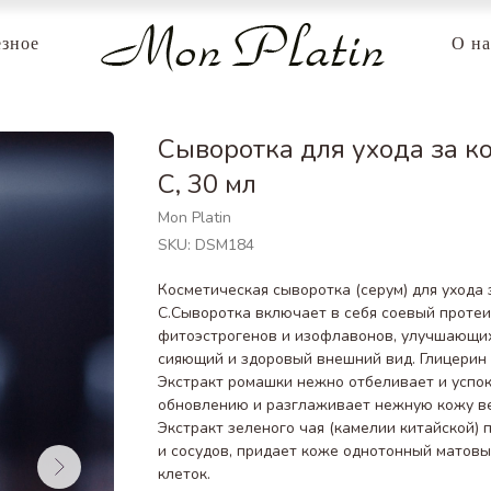
зное
О на
Сыворотка для ухода за к
С, 30 мл
Mon Platin
SKU:
DSM184
Косметическая сыворотка (серум) для ухода
С.Сыворотка включает в себя соевый протеи
фитоэстрогенов и изофлавонов, улучшающи
сияющий и здоровый внешний вид. Глицерин 
Экстракт ромашки нежно отбеливает и успок
обновлению и разглаживает нежную кожу ве
Экстракт зеленого чая (камелии китайской) 
и сосудов, придает коже однотонный матовы
клеток.