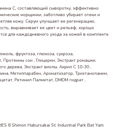
мина С, составляющий сыворотку, эффективно
мические морщинки, заботливо убирает отеки и
ветляя кожу. Серум улучшает ее регенерацию,
ость, выравнивает ее цвет и рельеф, хорошо
тся для каждодневного ухода за кожей в комплекте
иколь, фруктоза, глюкоза, сукроза,
, Протеины сои , Глицерин, Экстракт ромашки,
го дерева, Экстракт виолы, Акрил С 10-30 ,
ина, Метилпарабен, Ароматизатор, Триэтаноламин,
цетат, Ретинил Палмитат, DMDM гидрат ,
 8 Shimon Habursakai St. Industrial Park Bat Yam