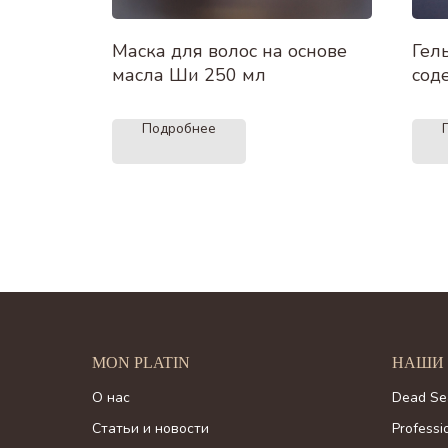
 пятен
Маска для волос на основе
Гел
масла Ши 250 мл
сод
(фи
Подробнее
MON PLATIN
НАШИ
О нас
Dead Se
Статьи и новости
Professi