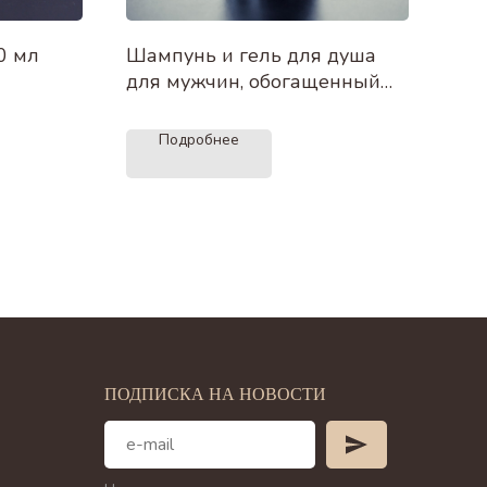
0 мл
Шампунь и гель для душа
Сыв
для мужчин, обогащенный
для
экстрактом черной икры 400
гиа
мл
Подробнее
ПОДПИСКА НА НОВОСТИ