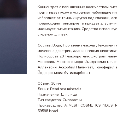
Концентрат с повышенным количеством вита
подтягивает кожу и устраняет небольшие ми
избавляет от темных кругов под глазами, ос
превосходно тонизирует и придает эластичн
маскирует пигментацию. Средство используе
с кремом для век.
Состав:
Вода, Пропилен гликоль , Гексилен гл
мочевина,декстрин, аланин, гексил никотинат
Полисорбат 20, Гликопротеин, Экстракт чайно
Минералы Мертвого моря, Имидазолин мочев
Аллантоин, Аскорбил Палмитат, Токоферил а
Йодопропинил бутилкарбонат
Объем: 30 мл
Линия: Dead sea minerals
Назначение: Для лица
Тип средства: Сыворотки
Производство: A. MESHI COSMETICS INDUSTRIES
59598 Israel