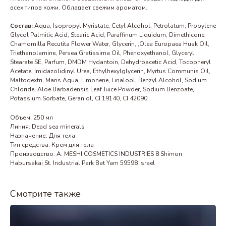
всех типов кожи. Обладает свежим ароматом.
Состав:
Aqua, Isopropyl Myristate, Cetyl Alcohol, Petrolatum, Propylene
Glycol Palmitic Acid, Stearic Acid, Paraffinum Liquidum, Dimethicone,
Chamomilla Recutita Flower Water, Glycerin, ,Olea Europaea Husk Oil,
Triethanolamine, Persea Gratissima Oil, Phenoxyethanol, Glyceryl
Stearate SE, Parfum, DMDM Hydantoin, Dehydroacetic Acid, Tocopheryl
Acetate, Imidazolidinyl Urea, Ethylhexylglycerin, Myrtus Communis Oil,
Maltodextri, Maris Aqua, Limonene, Linalool, Benzyl Alcohol, Sodium
Chloride, Aloe Barbadensis Leaf Juice Powder, Sodium Benzoate,
Potassium Sorbate, Geraniol, CI 19140, CI 42090.
Объем: 250 мл
Линия: Dead sea minerals
Назначение: Для тела
Тип средства: Крем для тела
Производство: A. MESHI COSMETICS INDUSTRIES 8 Shimon
Habursakai St. Industrial Park Bat Yam 59598 Israel
Смотрите также