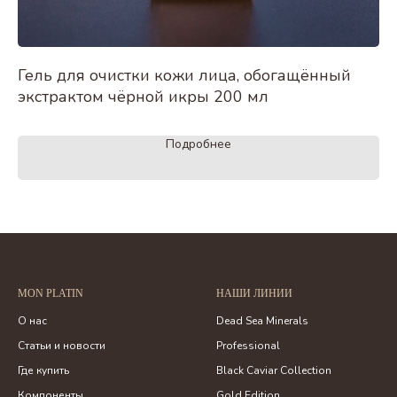
Гель для очистки кожи лица, обогащённый
Кр
экстрактом чёрной икры 200 мл
Подробнее
MON PLATIN
НАШИ ЛИНИИ
О нас
Dead Sea Minerals
Статьи и новости
Professional
Где купить
Black Caviar Collection
Компоненты
Gold Edition