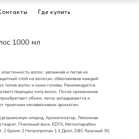
Контакты
Где купить
лос 1000 мл
эластичность волос, увлажняя и питая их
ащитный слой на волосах, обволакивая каждый
ех типов волос и кожи головы. Рекомендуется
оответствующим типу волос. После применения
 приобретают объем, легко укладываются и
ают приятным ненавязчивым ароматом.
 Цетримониум хлорид, Ароматизатор, Лимонная
стеарат, Пчелиный воск, EDTA, Метилпарабен,
, 2 Бромо 2 Нитропропан 1.3 Диол, D&C Красный 30,