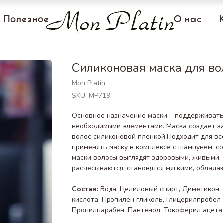
Полезное
О нас
Силиконовая маска для во
Mon Platin
SKU:
MP719
Основное назначение маски – поддерживать 
необходимыми элементами. Маска создает з
волос силиконовой пленкой.Подходит для вс
применять маску в комплексе с шампунем, с
маски волосы выглядят здоровыми, живыми,
расчесываются, становятся мягкими, облад
Состав:
Вода, Целиловый спирт, Диметикон,
кислота, Пропилен гликоль, Глицерилпробел 
Пропилпарабен, Пантенол, Токоферил ацетат