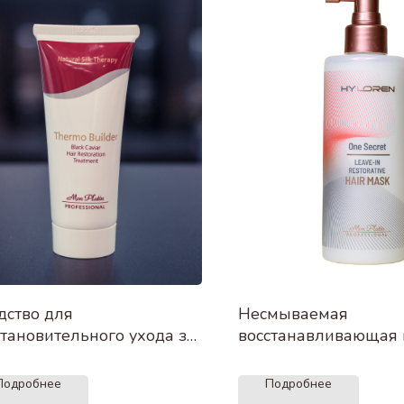
дство для
Несмываемая
становительного ухода за
восстанавливающая 
осами Термо Билдер
для волос HyLoren P
мл
250 мл
Подробнее
Подробнее