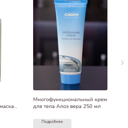
Многофункциональный крем
Кре
маска
для тела Алоэ вера 250 мл
мол
remium
Подробнее