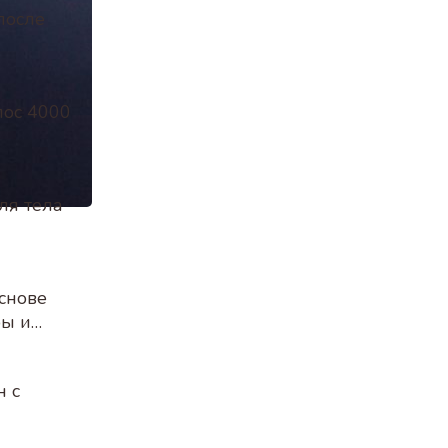
после
лос 4000
ля тела
снове
ры и
00мл
н с