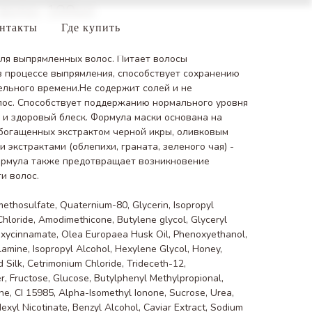
волос 100мл
нтакты
Где купить
ля выпрямленных волос. Питает волосы
 процессе выпрямления, способствует сохранению
ельного времени.Не содержит солей и не
лос. Способствует поддержанию нормального уровня
ь и здоровый блеск. Формула маски основана на
богащенных экстрактом черной икры, оливковым
экстрактами (облепихи, граната, зеленого чая) -
ормула также предотвращает возникновение
и волос.
ethosulfate, Quaternium-80, Glycerin, Isopropyl
Chloride, Amodimethicone, Butylene glycol, Glyceryl
oxycinnamate, Olea Europaea Husk Oil, Phenoxyethanol,
lamine, Isopropyl Alcohol, Hexylene Glycol, Honey,
 Silk, Cetrimonium Chloride, Trideceth-12,
r, Fructose, Glucose, Butylphenyl Methylpropional,
ne, CI 15985, Alpha-Isomethyl Ionone, Sucrose, Urea,
Hexyl Nicotinate, Benzyl Alcohol, Caviar Extract, Sodium