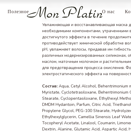
Маска для выпрямленных 
Полезное
О нас
Ко
Mon Platin
SKU:
MP517
Увлажняющая и восстанавливающая маска д
необходимыми компонентами, утраченными в
достигнутого эффекта в течение продолжит
противодействует химической обработке во
рН, увлажняет волосы, придавая им гибкост
различных модернизированных силиконах, о
маслом, маточным молочком и растительными 
для предотвращения процесса окисления. Ф
электростатического эффекта на поверхност
Состав:
Aqua, Cetyl Alcohol, Behentrimonium m
Myristate, Cyclotetrasiloxane, Behentrimonium 
Stearate, Cyclopentasiloxane, Ethylhexyl Meth
DMDM Hydantoin, Parfum, Citric Acid, Triethano
Propylene Glycol, PEG-100 Stearate, Hydrolyzed
Ethylhexylglycerin, Camellia Sinensis Leaf Wate
Tocopheryl Acetate, Linalool, Coumarin, Limone
Dextrin, Alanine, Glutamic Acid, Aspartic Acid, 