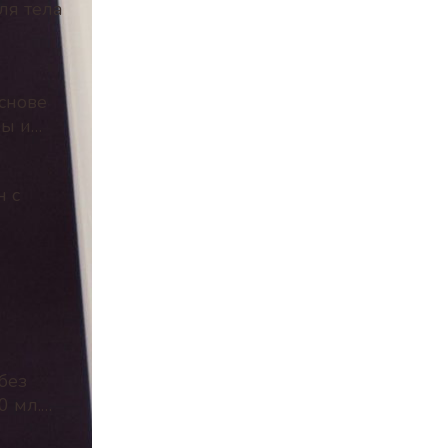
ля тела
снове
ры и
00мл
н с
без
0 мл.