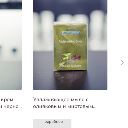
 крем
Увлажняющее мыло с
Гря
ми черной
оливковым и миртовым
250
маслом 125г.
Подробнее