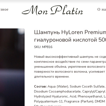
зное
О на
Шампунь HyLoren Premium
гиалуроновой кислотой 50
SKU:
MP816
Новый высокоэффективный шампунь не соде
комплексное воздействие по семи параметр
уменьшения объёма, укрепление волосяного 
поверхности волосяного волокна, усиливает
длительного времени.
Состав:
Aqua (Water), Sodium Coceth Sulfate, 
Disodium Cocoamphodiacetate, Caprylyl/Capryl
Hydrolyzed Hyaluronic, Acid, Phenoxyethanol, La
Polyquaternium-11, Fragrance (Parfum), DMDM 